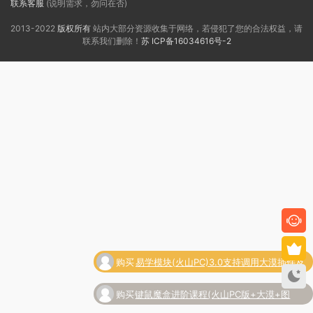
联系客服
(说明需求，勿问在否)
2013-2022
版权所有
站内大部分资源收集于网络，若侵犯了您的合法权益，请
联系我们删除！
苏 ICP备16034616号-2
购买
易学模块(火山PC)3.0支持调用大漠插件及
了
其它常用脚本功能
购买
键鼠魔盒进阶课程(火山PC版+大漠+图
了
灵)-防封防检测(2022)