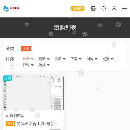
团购列表
分类
全部
排序
最新
更新
推荐
下载
浏览
点赞
评论
随机
拼团
原创产品
简码AI综合工具-最新公
原创
测版本