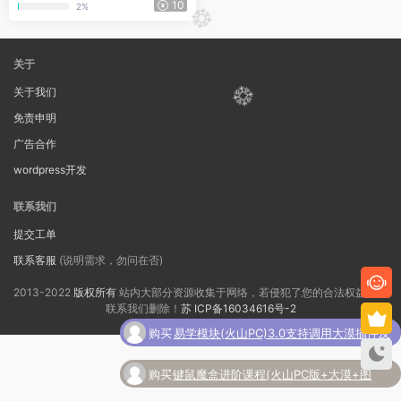
10
2%
关于
关于我们
免责申明
广告合作
wordpress开发
联系我们
提交工单
联系客服
(说明需求，勿问在否)
2013-2022
版权所有
站内大部分资源收集于网络，若侵犯了您的合法权益，请
联系我们删除！
苏 ICP备16034616号-2
购买
易学模块(火山PC)3.0支持调用大漠插件及
了
其它常用脚本功能
购买
键鼠魔盒进阶课程(火山PC版+大漠+图
了
灵)-防封防检测(2022)