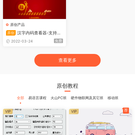
原创产品
汉字内码查看器-支持GB
原创
C区位码,GBK码,Unicode码,可
免费
2022-03-24
以用于输入
查看更多
原创教程
全部
易语言课程
火山PC班
硬件物联网及其它班
移动班
荐
VIP
VIP