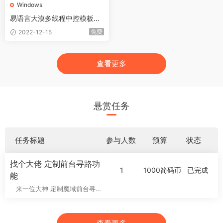
Windows
易语言大漠多线程中控模板中
文版
免费
2022-12-15
查看更多
悬赏任务
任务标题
参与人数
预算
状态
找个大佬 定制前台寻路功
1
1000简码币
已完成
能
来一位大神 定制魔域前台寻
路脚本 要求 不绑定窗口 输
入坐标后 能够自动寻路到坐标
点 要源码 &nbs...