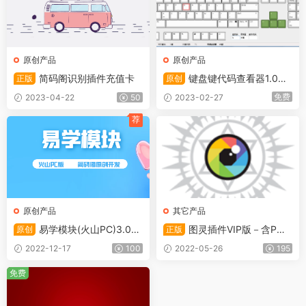
原创产品
原创产品
简码阁识别插件充值卡
键盘键代码查看器1.0可
正版
原创
查看易语言常量支持32位与64
免费
2023-04-22
50
2023-02-27
位
荐
原创产品
其它产品
易学模块(火山PC)3.0支
图灵插件VIP版－含P
原创
正版
持调用大漠插件及其它常用脚
C、按键精灵与懒人精灵版本
2022-12-17
100
2022-05-26
195
本功能
(支持安卓与IOS)
免费