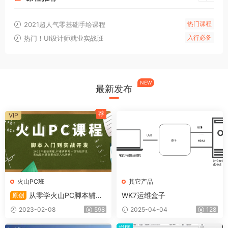
热门课程
2021超人气零基础手绘课程
入行必备
热门！UI设计师就业实战班
NEW
最新发布
荐
VIP
火山PC班
其它产品
从零学火山PC脚本辅助
WK7运维盒子
原创
开发入门到实战课程(2024)
2023-02-08
598
2025-04-04
128
拼团