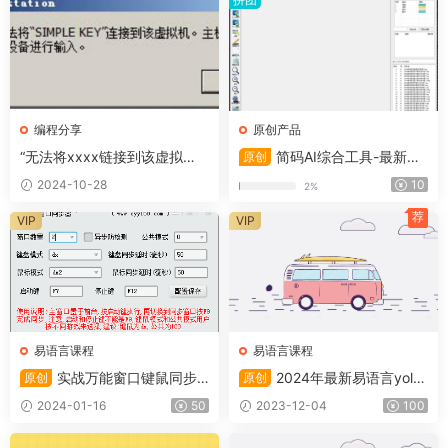
编程分享
原创产品
“无法将xxxx链接到该虚拟
简码AI综合工具-最新公
原创
机。主机需要使用该设备进行
测版本
2024-10-28
10
2%
输入。”解决办法 _
荐
VIP
VIP
易语言课程
易语言课程
实战万能窗口键鼠同步
2024年最新易语言yolo
原创
原创
器(2015)
实战课程
2024-01-16
50
2023-12-04
100