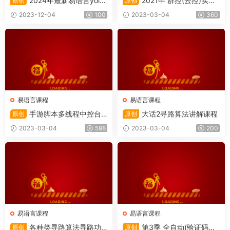
2024年最新易语言yolo
2021年 群控(云控)实战
原创
原创
实战课程
开发课程-自带项目
2023-12-04
100
2023-03-04
360
易语言课程
易语言课程
手游脚本多线程中控台
大话2寻路算法讲解课程
原创
原创
开发详解易语言篇(2021)
2023-03-04
598
2023-03-04
200
易语言课程
易语言课程
各种类寻路算法寻路功
第3季 全自动(验证码识
原创
原创