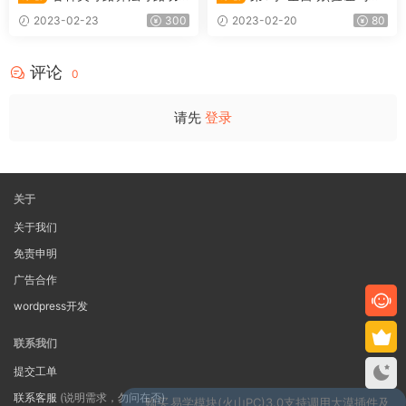
能实战详解-解决各类寻路难题
别)答题器开发_易语言篇(202
2023-02-23
300
2023-02-20
80
(2022)
2)
评论
0
请先
登录
关于
关于我们
免责申明
广告合作
wordpress开发
联系我们
提交工单
联系客服
(说明需求，勿问在否)
购买
易学模块(火山PC)3.0支持调用大漠插件及