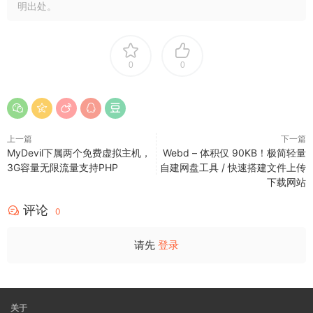
代品
」！
明出处。
而且 LocalSend 完全免费，代码开源，整个软件的界面非常简
洁，没有广告也没有多余的繁杂功能，软件的使用体验也非常
0
0
好。因此无论是办公发送文档，还是日常使用电脑手机
传视频
、
传照片等等的需求，都能通过它来轻松快捷地解决，可以说是一
款极为推荐的装机必备工具。
上一篇
下一篇
自动发现设备 / 批量传输多个文件 / 支持发送文本
MyDevil下属两个免费虚拟主机，
Webd – 体积仅 90KB！极简轻量
消息
3G容量无限流量支持PHP
自建网盘工具 / 快速搭建文件上传
下载网站
免配置！自动扫描附近设备：
评论
0
Local Send
使用方法极其简单傻瓜，你只需打开 APP，它就会
请先
登录
“自动扫描自动发现”同一个局域网内的其他设备，你完全不需要
做什么扫码或者配对的复杂配置工作！无需等待、无需多余步
骤，妥妥的任何人都能上手打开即用，简直不能更方便！
关于