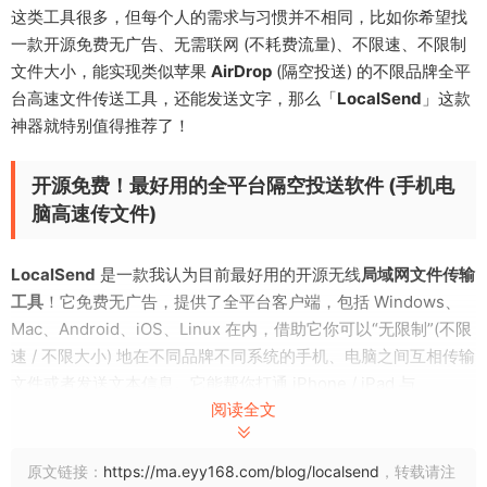
这类工具很多，但每个人的需求与习惯并不相同，比如你希望找
一款开源免费无广告、无需联网 (不耗费流量)、不限速、不限制
文件大小，能实现类似苹果
AirDrop
(隔空投送) 的不限品牌全平
台高速文件传送工具，还能发送文字，那么「
LocalSend
」这款
神器就特别值得推荐了！
开源免费！最好用的全平台隔空投送软件 (手机电
脑高速传文件)
LocalSend
是一款我认为目前最好用的开源无线
局域网文件传输
工具
！它免费无广告，提供了全平台客户端，包括 Windows、
Mac、Android、iOS、Linux 在内，借助它你可以“无限制”(不限
速 / 不限大小) 地在不同品牌不同系统的手机、电脑之间互相传输
文件或者发送文本信息。它能帮你打通 iPhone / iPad 与
阅读全文
Windows、安卓手机之间、或 Windows 与 macOS 、Linux 等
不同系统和设备间传文件的“鸿沟”，让你可以随意地发送文件、
文本给任意设备，可以说是一个非常不错的「
全平台 AirDrop 替
原文链接：
https://ma.eyy168.com/blog/localsend
，转载请注