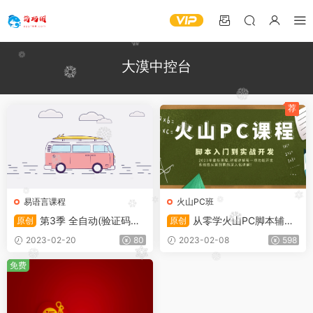
大漠中控台
荐
易语言课程
火山PC班
第3季 全自动(验证码识
从零学火山PC脚本辅助
原创
原创
别)答题器开发_易语言篇(202
开发入门到实战课程(2024)
2023-02-20
80
2023-02-08
598
2)
免费