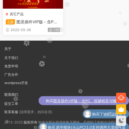
其它产品
图灵插件VIP版－含P
正版
C、按键精灵与懒人精灵版本
2022-05-26
195
(支持安卓与IOS)
关于
关于我们
免责申明
广告合作
wordpress开发
联系我们
购买
图灵插件VIP版－含PC、按键精灵与懒人精
提交工单
了
灵版本(支持安卓与IOS)
联系客服
(说明需求，勿问在否)
购买了
WK7运维盒子
2013-2022
版权所有
站内大部分资源收集于网络，若侵犯了您的合法权益，请
购买
易学模块(火山PC)3.0支持调用大漠插件及
联系我们删除！
苏 ICP备16034616号-2