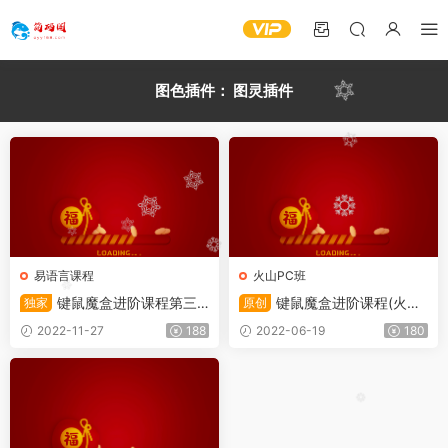
图色插件：
图灵插件
易语言课程
火山PC班
键鼠魔盒进阶课程第三
键鼠魔盒进阶课程(火山
独家
原创
季(易语言版+大漠)-防封防检
PC版+大漠+图灵)-防封防检测
2022-11-27
188
2022-06-19
180
测
(2022)