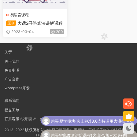
易语言课程
大话2寻路算法讲解课程
原创
2023-03-04
200
关于
关于我们
免责申明
广告合作
wordpress开发
联系我们
提交工单
联系客服
(说明需求，勿问在否)
购买
易学模块(火山PC)3.0支持调用大漠插件及
了
其它常用脚本功能
2013-2022
版权所有
站内大部分资源收集于网络，若侵犯了您的合法权益，请
购买
键鼠魔盒进阶课程(火山PC版+大漠+图
联系我们删除！
苏 ICP备16034616号-2